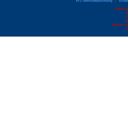
KFZ-Werkstattausrüstung
Ersatz
© 2024 S
9
T
F
SAXZeit : 
1